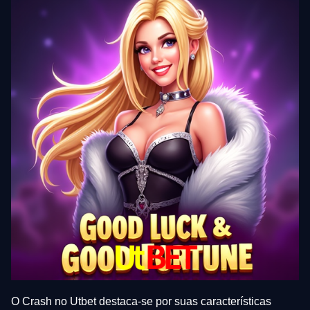
O Crash no Utbet destaca-se por suas características