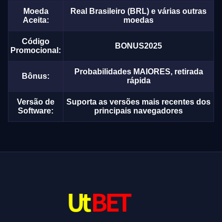
Moeda
Real Brasileiro (BRL) e várias outras
Aceita:
moedas
Código
BONUS2025
Promocional:
Probabilidades MAIORES, retirada
Bônus:
rápida
Versão de
Suporta as versões mais recentes dos
Software:
principais navegadores