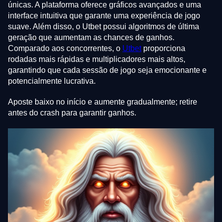
únicas. A plataforma oferece gráficos avançados e uma
interface intuitiva que garante uma experiência de jogo
suave. Além disso, o Utbet possui algoritmos de última
geração que aumentam as chances de ganhos.
Comparado aos concorrentes, o
Utbet
proporciona
rodadas mais rápidas e multiplicadores mais altos,
garantindo que cada sessão de jogo seja emocionante e
potencialmente lucrativa.
Aposte baixo no início e aumente gradualmente; retire
antes do crash para garantir ganhos.