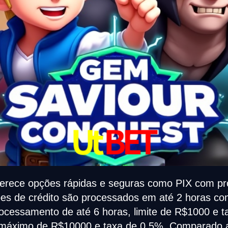
erece opções rápidas e seguras como PIX com pro
es de crédito são processados em até 2 horas co
ocessamento de até 6 horas, limite de R$1000 e 
te máximo de R$10000 e taxa de 0,5%. Comparado