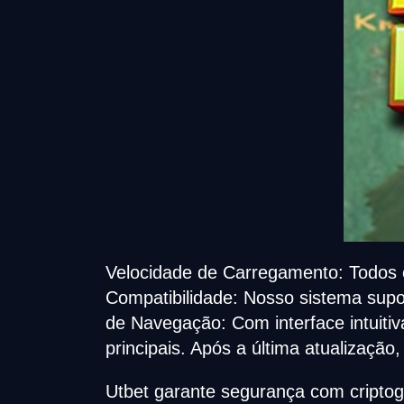
Velocidade de Carregamento: Todos o
Compatibilidade: Nosso sistema supo
de Navegação: Com interface intuit
principais. Após a última atualizaç
Utbet garante segurança com criptog