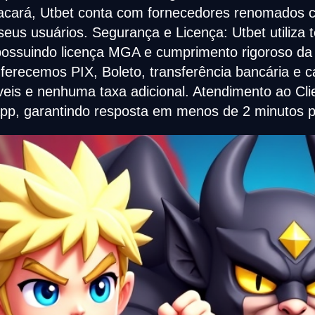
e bacará, Utbet conta com fornecedores renomados
us usuários. Segurança e Licença: Utbet utiliza te
 possuindo licença MGA e cumprimento rigoroso da
ecemos PIX, Boleto, transferência bancária e c
íveis e nenhuma taxa adicional. Atendimento ao Cli
sApp, garantindo resposta em menos de 2 minutos 