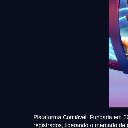
Plataforma Confiável: Fundada em 20
registrados, liderando o mercado de 