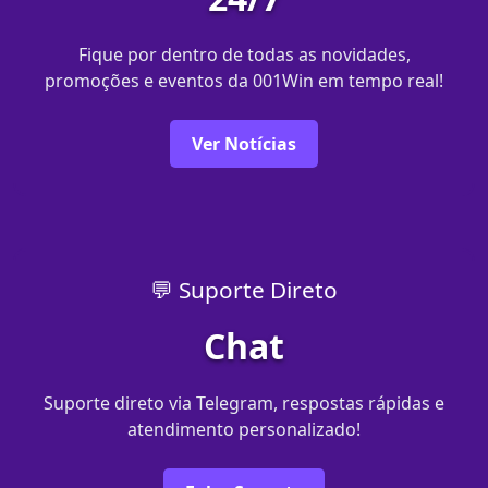
Fique por dentro de todas as novidades,
promoções e eventos da 001Win em tempo real!
Ver Notícias
💬 Suporte Direto
Chat
Suporte direto via Telegram, respostas rápidas e
atendimento personalizado!