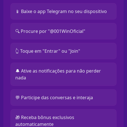
📱 Baixe o app Telegram no seu dispositivo
🔍 Procure por "@001WinOficial"
👆 Toque em "Entrar" ou "Join"
🔔 Ative as notificações para não perder
nada
💬 Participe das conversas e interaja
🎁 Receba bônus exclusivos
automaticamente