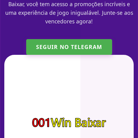
Baixar, você tem acesso a promoções incríveis e
uma experiência de jogo inigualável. Junte-se aos
vencedores agora!
SEGUIR NO TELEGRAM