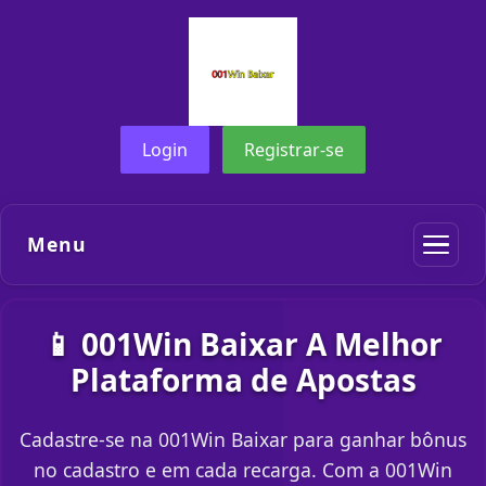
Login
Registrar-se
Menu
📱 001Win Baixar A Melhor
Plataforma de Apostas
Cadastre-se na 001Win Baixar para ganhar bônus
no cadastro e em cada recarga. Com a 001Win