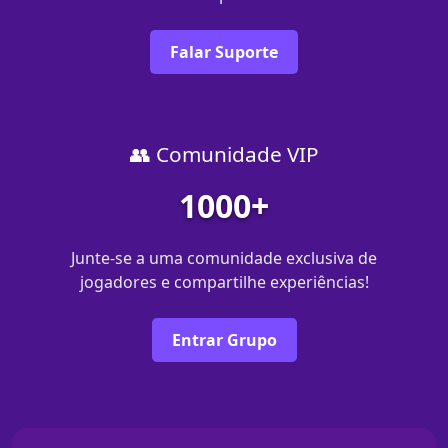
Falar Suporte
👥 Comunidade VIP
1000+
Junte-se a uma comunidade exclusiva de
jogadores e compartilhe experiências!
Entrar Grupo