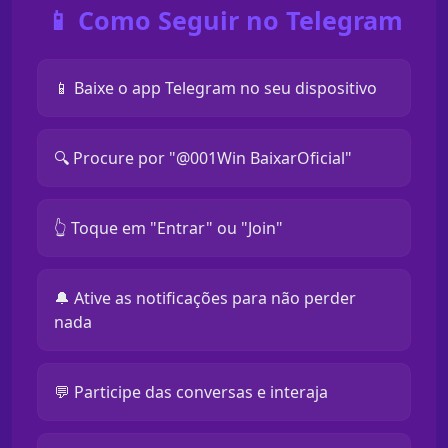
📱 Como Seguir no Telegram
📱 Baixe o app Telegram no seu dispositivo
🔍 Procure por "@001Win BaixarOficial"
👆 Toque em "Entrar" ou "Join"
🔔 Ative as notificações para não perder
nada
💬 Participe das conversas e interaja