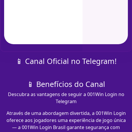
📱 Canal Oficial no Telegram!
📱 Benefícios do Canal
Descubra as vantagens de seguir a 001Win Login no
Telegram
Através de uma abordagem divertida, a 001Win Login
oferece aos jogadores uma experiência de jogo única
— a 001Win Login Brasil garante segurança com