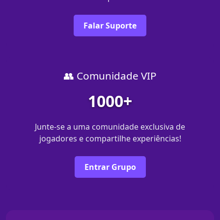
Falar Suporte
👥 Comunidade VIP
1000+
Junte-se a uma comunidade exclusiva de
jogadores e compartilhe experiências!
Entrar Grupo