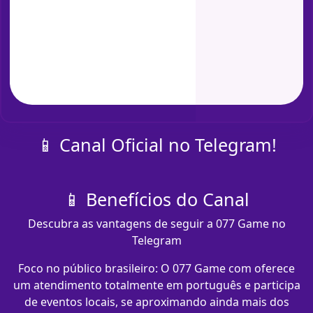
📱 Canal Oficial no Telegram!
📱 Benefícios do Canal
Descubra as vantagens de seguir a 077 Game no
Telegram
Foco no público brasileiro: O 077 Game com​ oferece
um atendimento totalmente em português e participa
de eventos locais, se aproximando ainda mais dos