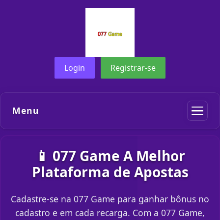
Login
Registrar-se
Menu
📱 077 Game A Melhor
Plataforma de Apostas
Cadastre-se na 077 Game para ganhar bônus no
cadastro e em cada recarga. Com a 077 Game,