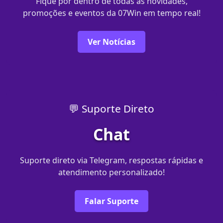
Fique por dentro de todas as novidades,
promoções e eventos da 07Win em tempo real!
Ver Notícias
💬 Suporte Direto
Chat
Suporte direto via Telegram, respostas rápidas e
atendimento personalizado!
Falar Suporte