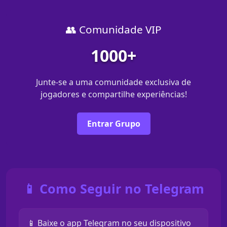
👥 Comunidade VIP
1000+
Junte-se a uma comunidade exclusiva de
jogadores e compartilhe experiências!
Entrar Grupo
📱 Como Seguir no Telegram
📱 Baixe o app Telegram no seu dispositivo