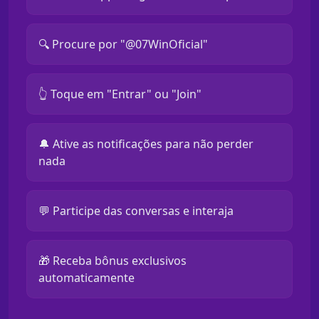
🔍 Procure por "@07WinOficial"
👆 Toque em "Entrar" ou "Join"
🔔 Ative as notificações para não perder
nada
💬 Participe das conversas e interaja
🎁 Receba bônus exclusivos
automaticamente