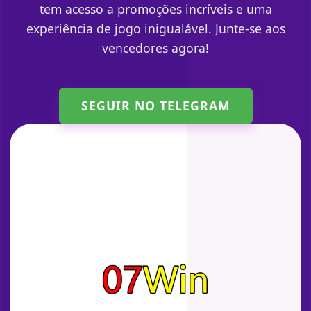
tem acesso a promoções incríveis e uma
experiência de jogo inigualável. Junte-se aos
vencedores agora!
SEGUIR NO TELEGRAM