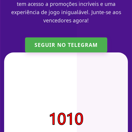
tem acesso a promoções incríveis e uma
experiência de jogo inigualável. Junte-se aos
vencedores agora!
SEGUIR NO TELEGRAM