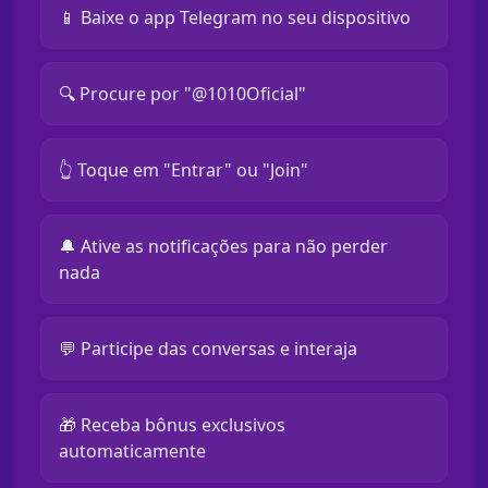
📱 Baixe o app Telegram no seu dispositivo
🔍 Procure por "@1010Oficial"
👆 Toque em "Entrar" ou "Join"
🔔 Ative as notificações para não perder
nada
💬 Participe das conversas e interaja
🎁 Receba bônus exclusivos
automaticamente