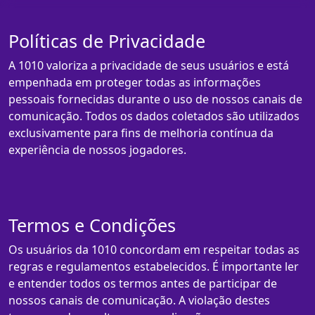
Políticas de Privacidade
A 1010 valoriza a privacidade de seus usuários e está
empenhada em proteger todas as informações
pessoais fornecidas durante o uso de nossos canais de
comunicação. Todos os dados coletados são utilizados
exclusivamente para fins de melhoria contínua da
experiência de nossos jogadores.
Termos e Condições
Os usuários da 1010 concordam em respeitar todas as
regras e regulamentos estabelecidos. É importante ler
e entender todos os termos antes de participar de
nossos canais de comunicação. A violação destes