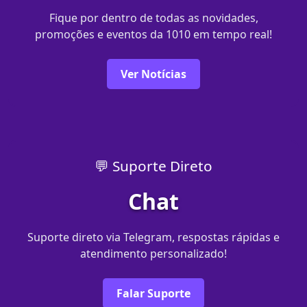
Fique por dentro de todas as novidades,
promoções e eventos da 1010 em tempo real!
Ver Notícias
💬 Suporte Direto
Chat
Suporte direto via Telegram, respostas rápidas e
atendimento personalizado!
Falar Suporte