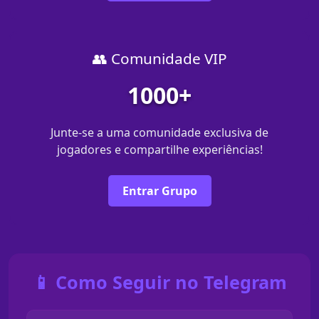
👥 Comunidade VIP
1000+
Junte-se a uma comunidade exclusiva de
jogadores e compartilhe experiências!
Entrar Grupo
📱 Como Seguir no Telegram