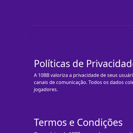
Políticas de Privacida
A 10BB valoriza a privacidade de seus usuá
canais de comunicação. Todos os dados cole
jogadores.
Termos e Condições