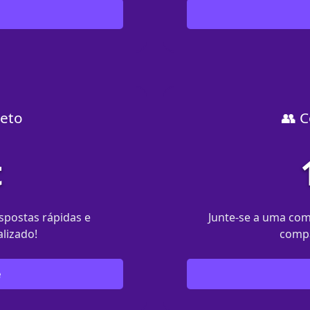
reto
👥 
t
espostas rápidas e
Junte-se a uma com
lizado!
compa
e