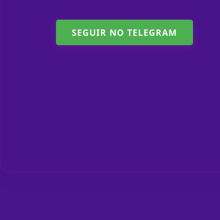
SEGUIR NO TELEGRAM