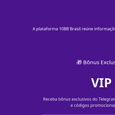
A plataforma 10BB Brasil reúne informaçõ
🎁 Bônus Exclu
VIP
Receba bônus exclusivos do Telegra
e códigos promocionai