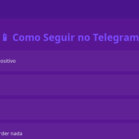
📱 Como Seguir no Telegram
ositivo
erder nada