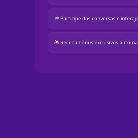
💬 Participe das conversas e interaj
🎁 Receba bônus exclusivos autom