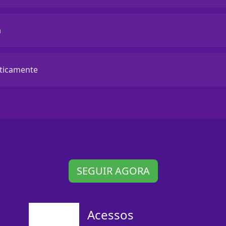
a
aticamente
SEGUIR AGORA
Acessos