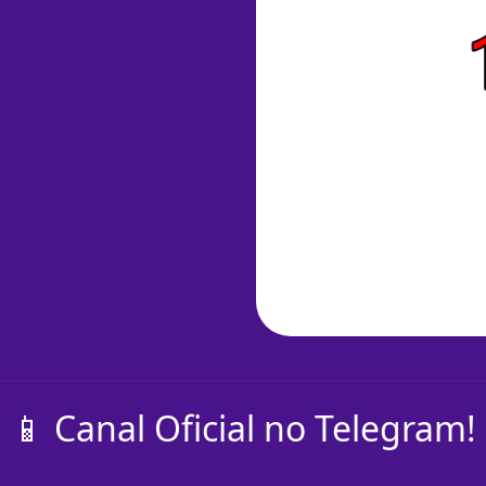
📱 Canal Oficial no Telegram!