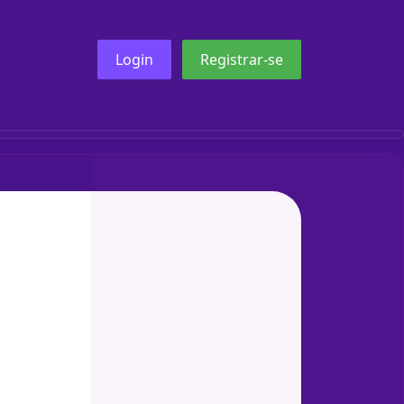
Login
Registrar-se