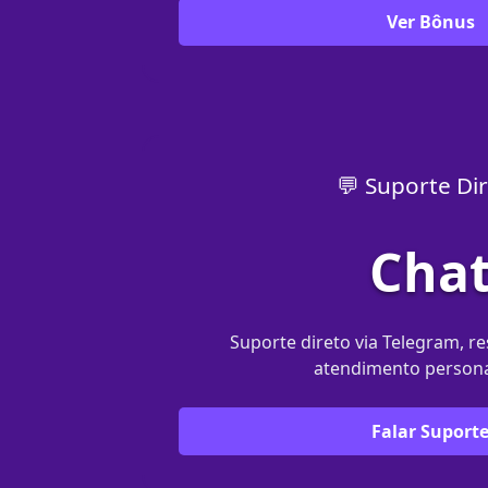
Ver Bônus
💬 Suporte Di
Cha
Suporte direto via Telegram, r
atendimento persona
Falar Suport