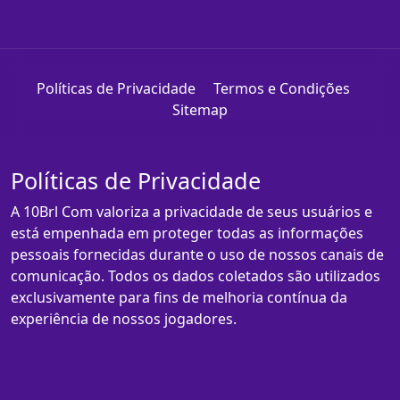
Políticas de Privacidade
Termos e Condições
Sitemap
Políticas de Privacidade
A 10Brl Com valoriza a privacidade de seus usuários e
está empenhada em proteger todas as informações
pessoais fornecidas durante o uso de nossos canais de
comunicação. Todos os dados coletados são utilizados
exclusivamente para fins de melhoria contínua da
experiência de nossos jogadores.