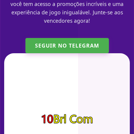
você tem acesso a promoções incríveis e uma
experiência de jogo inigualável. Junte-se aos
vencedores agora!
SEGUIR NO TELEGRAM