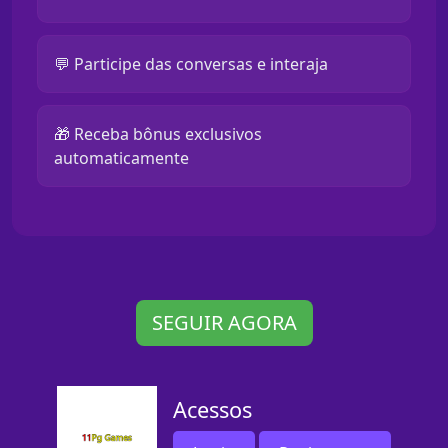
💬 Participe das conversas e interaja
🎁 Receba bônus exclusivos
automaticamente
SEGUIR AGORA
Acessos