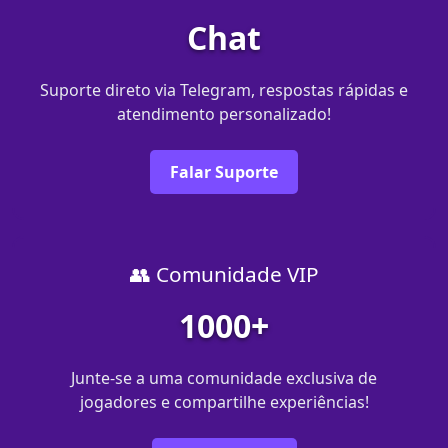
Chat
Suporte direto via Telegram, respostas rápidas e
atendimento personalizado!
Falar Suporte
👥 Comunidade VIP
1000+
Junte-se a uma comunidade exclusiva de
jogadores e compartilhe experiências!