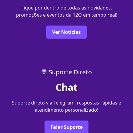
Fique por dentro de todas as novidades,
promoções e eventos da 12Q em tempo real!
Ver Notícias
💬 Suporte Direto
Chat
Suporte direto via Telegram, respostas rápidas e
atendimento personalizado!
Falar Suporte