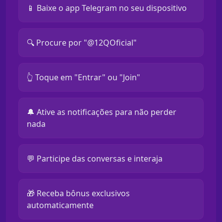
📱 Baixe o app Telegram no seu dispositivo
🔍 Procure por "@12QOficial"
👆 Toque em "Entrar" ou "Join"
🔔 Ative as notificações para não perder
nada
💬 Participe das conversas e interaja
🎁 Receba bônus exclusivos
automaticamente