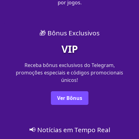
por jogos.
🎁 Bônus Exclusivos
VIP
Receba bônus exclusivos do Telegram,
promoções especiais e códigos promocionais
únicos!
Ver Bônus
📢 Notícias em Tempo Real