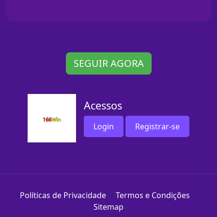
SEGUIR AGORA
Acessos
Login
Registrar-se
Políticas de Privacidade
Termos e Condições
Sitemap