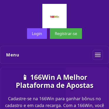
Login
Registrar-se
Menu
📱 166Win A Melhor
Plataforma de Apostas
Cadastre-se na 166Win para ganhar bônus no
cadastro e em cada recarga. Com a 166Win, você