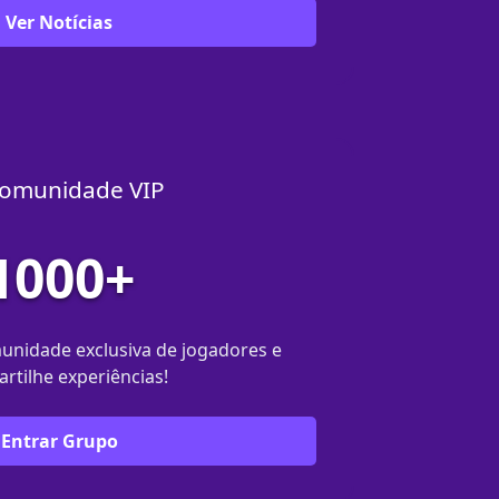
Ver Notícias
Comunidade VIP
1000+
unidade exclusiva de jogadores e
rtilhe experiências!
Entrar Grupo