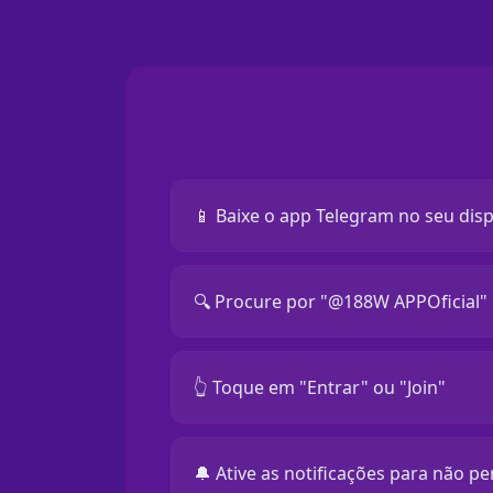
📱 Baixe o app Telegram no seu disp
🔍 Procure por "@188W APPOficial"
👆 Toque em "Entrar" ou "Join"
🔔 Ative as notificações para não p