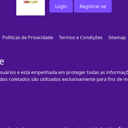
Login
Registrar-se
Políticas de Privacidade
Termos e Condições
Sitemap
de
 usuários e está empenhada em proteger todas as informaçõ
os coletados são utilizados exclusivamente para fins de m