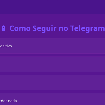
📱 Como Seguir no Telegram
ositivo
erder nada