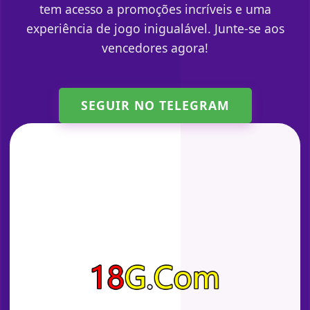
tem acesso a promoções incríveis e uma
experiência de jogo inigualável. Junte-se aos
vencedores agora!
SEGUIR NO TELEGRAM