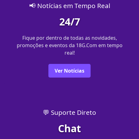
📢 Notícias em Tempo Real
24/7
Fique por dentro de todas as novidades,
promoções e eventos da 18G.Com em tempo
real!
Ver Notícias
💬 Suporte Direto
Chat