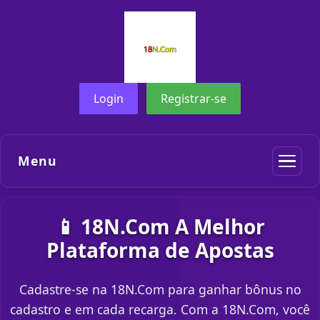
Login
Registrar-se
Menu
📱 18N.Com A Melhor
Plataforma de Apostas
Cadastre-se na 18N.Com para ganhar bônus no
cadastro e em cada recarga. Com a 18N.Com, você