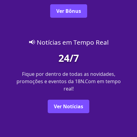
Ver Bônus
📢 Notícias em Tempo Real
24/7
Fique por dentro de todas as novidades,
promoções e eventos da 18N.Com em tempo
real!
Ver Notícias