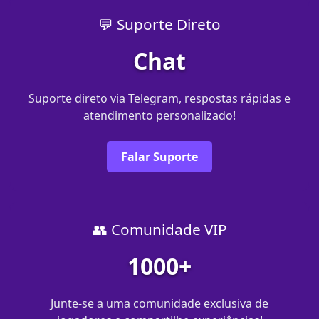
💬 Suporte Direto
Chat
Suporte direto via Telegram, respostas rápidas e
atendimento personalizado!
Falar Suporte
👥 Comunidade VIP
1000+
Junte-se a uma comunidade exclusiva de