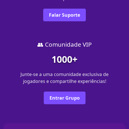
Falar Suporte
👥 Comunidade VIP
1000+
Junte-se a uma comunidade exclusiva de
jogadores e compartilhe experiências!
Entrar Grupo