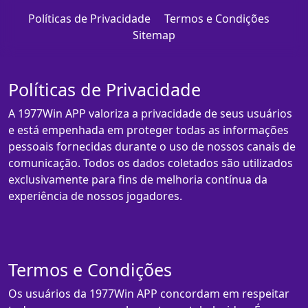
Políticas de Privacidade
Termos e Condições
Sitemap
Políticas de Privacidade
A 1977Win APP valoriza a privacidade de seus usuários
e está empenhada em proteger todas as informações
pessoais fornecidas durante o uso de nossos canais de
comunicação. Todos os dados coletados são utilizados
exclusivamente para fins de melhoria contínua da
experiência de nossos jogadores.
Termos e Condições
Os usuários da 1977Win APP concordam em respeitar