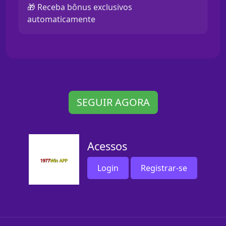
🎁 Receba bônus exclusivos
automaticamente
SEGUIR AGORA
Acessos
Login
Registrar-se