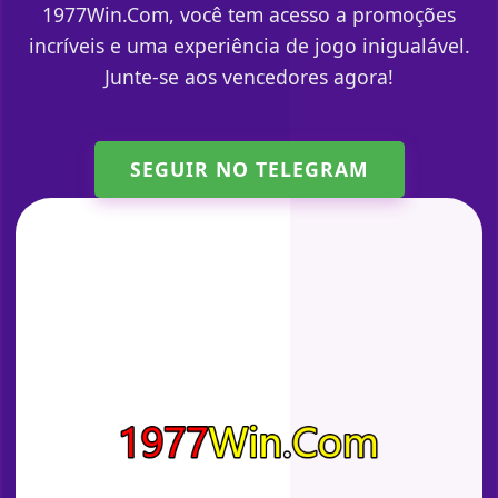
1977Win.Com, você tem acesso a promoções
incríveis e uma experiência de jogo inigualável.
Junte-se aos vencedores agora!
SEGUIR NO TELEGRAM