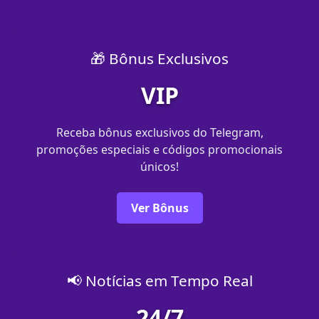
🎁 Bônus Exclusivos
VIP
Receba bônus exclusivos do Telegram,
promoções especiais e códigos promocionais
únicos!
Ver Bônus
📢 Notícias em Tempo Real
24/7