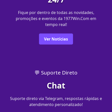
Fique por dentro de todas as novidades,
promoções e eventos da 1977Win.Com em
tempo real!
Ver Notícias
💬 Suporte Direto
Chat
Suporte direto via Telegram, respostas rápidas e
atendimento personalizado!