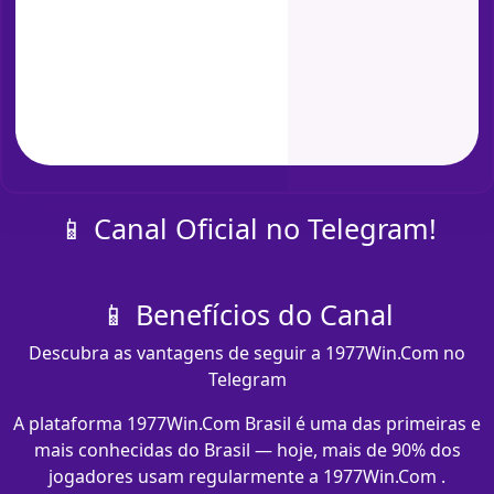
📱 Canal Oficial no Telegram!
📱 Benefícios do Canal
Descubra as vantagens de seguir a 1977Win.Com no
Telegram
A plataforma 1977Win.Com Brasil é uma das primeiras e
mais conhecidas do Brasil — hoje, mais de 90% dos
jogadores usam regularmente a 1977Win.Com .