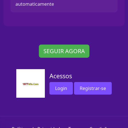
automaticamente
SEGUIR AGORA
Acessos
Login
Registrar-se