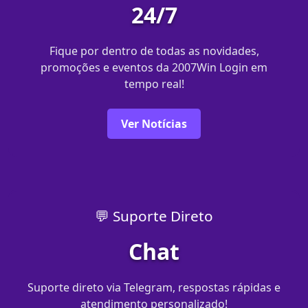
24/7
Fique por dentro de todas as novidades,
promoções e eventos da 2007Win Login em
tempo real!
Ver Notícias
💬 Suporte Direto
Chat
Suporte direto via Telegram, respostas rápidas e
atendimento personalizado!