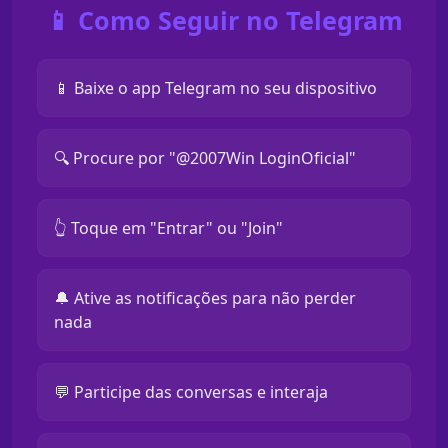
📱 Como Seguir no Telegram
📱 Baixe o app Telegram no seu dispositivo
🔍 Procure por "@2007Win LoginOficial"
👆 Toque em "Entrar" ou "Join"
🔔 Ative as notificações para não perder
nada
💬 Participe das conversas e interaja