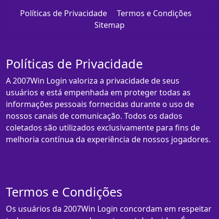
Políticas de Privacidade
Termos e Condições
Sitemap
Políticas de Privacidade
A 2007Win Login valoriza a privacidade de seus
usuários e está empenhada em proteger todas as
informações pessoais fornecidas durante o uso de
nossos canais de comunicação. Todos os dados
coletados são utilizados exclusivamente para fins de
melhoria contínua da experiência de nossos jogadores.
Termos e Condições
Os usuários da 2007Win Login concordam em respeitar