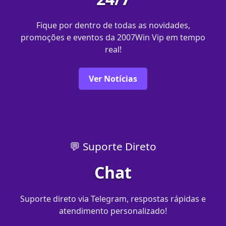
Fique por dentro de todas as novidades,
promoções e eventos da 2007Win Vip em tempo
real!
Ver Notícias
💬 Suporte Direto
Chat
Suporte direto via Telegram, respostas rápidas e
atendimento personalizado!