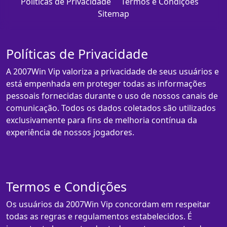
Políticas de Privacidade
Termos e Condições
Sitemap
Políticas de Privacidade
A 2007Win Vip valoriza a privacidade de seus usuários e
está empenhada em proteger todas as informações
pessoais fornecidas durante o uso de nossos canais de
comunicação. Todos os dados coletados são utilizados
exclusivamente para fins de melhoria contínua da
experiência de nossos jogadores.
Termos e Condições
Os usuários da 2007Win Vip concordam em respeitar
todas as regras e regulamentos estabelecidos. É