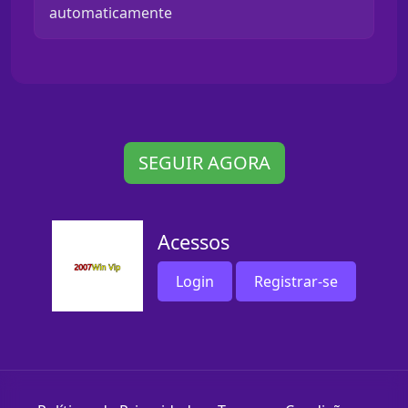
automaticamente
SEGUIR AGORA
Acessos
Login
Registrar-se