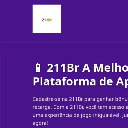
📱 211Br A Melh
Plataforma de A
Cadastre-se na 211Br para ganhar bônu
recarga. Com a 211Br, você tem acesso a
uma experiência de jogo inigualável. J
agora!