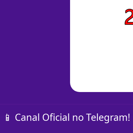
📱 Canal Oficial no Telegram!