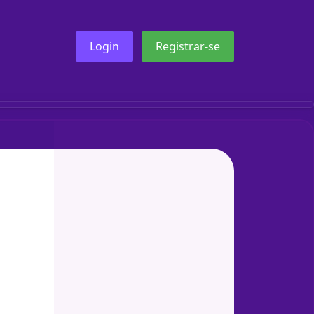
Login
Registrar-se