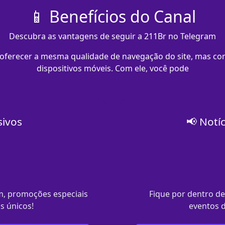
📱 Benefícios do Canal
Descubra as vantagens de seguir a 211Br no Telegram
a oferecer a mesma qualidade de navegação do site, mas com
dispositivos móveis. Com ele, você pode
sivos
📢 Notí
m, promoções especiais
Fique por dentro d
s únicos!
eventos 