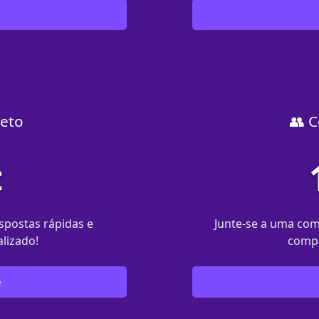
reto
👥 
t
espostas rápidas e
Junte-se a uma com
lizado!
compa
e