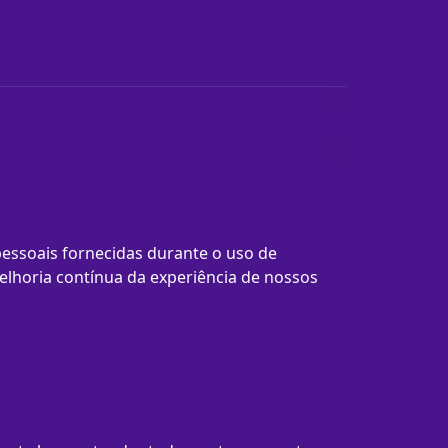
pessoais fornecidas durante o uso de
elhoria contínua da experiência de nossos