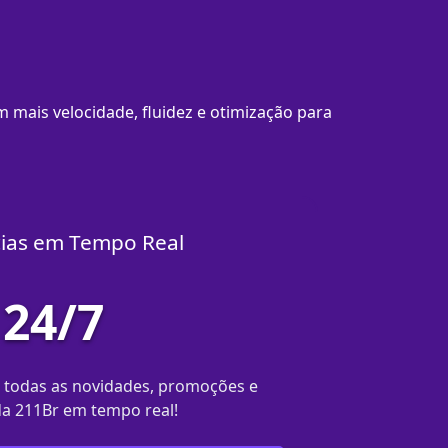
 mais velocidade, fluidez e otimização para
cias em Tempo Real
24/7
e todas as novidades, promoções e
da 211Br em tempo real!