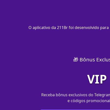
O aplicativo da 211Br foi desenvolvido par
🎁 Bônus Exclu
VIP
Receba bônus exclusivos do Telegra
e códigos promocionai