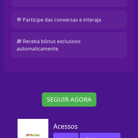
💬 Participe das conversas e interaja
🎁 Receba bônus exclusivos
automaticamente
SEGUIR AGORA
Acessos