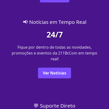
📢 Notícias em Tempo Real
24/7
Fique por dentro de todas as novidades,
promoções e eventos da 211Br.Com em tempo
real!
Ver Notícias
💬 Suporte Direto