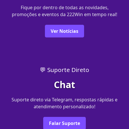
Fique por dentro de todas as novidades,
promoções e eventos da 222Win em tempo real!
Ver Notícias
💬 Suporte Direto
Chat
Suporte direto via Telegram, respostas rápidas e
atendimento personalizado!
Falar Suporte