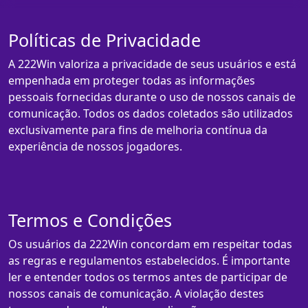
Políticas de Privacidade
A 222Win valoriza a privacidade de seus usuários e está
empenhada em proteger todas as informações
pessoais fornecidas durante o uso de nossos canais de
comunicação. Todos os dados coletados são utilizados
exclusivamente para fins de melhoria contínua da
experiência de nossos jogadores.
Termos e Condições
Os usuários da 222Win concordam em respeitar todas
as regras e regulamentos estabelecidos. É importante
ler e entender todos os termos antes de participar de
nossos canais de comunicação. A violação destes