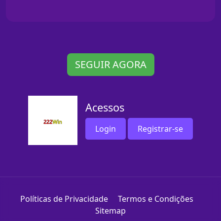
SEGUIR AGORA
Acessos
Login
Registrar-se
Políticas de Privacidade
Termos e Condições
Sitemap