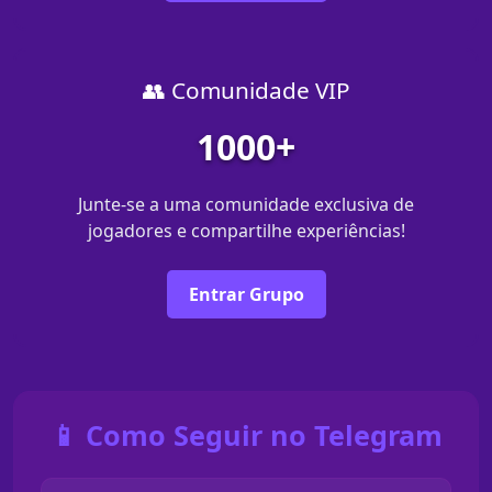
👥 Comunidade VIP
1000+
Junte-se a uma comunidade exclusiva de
jogadores e compartilhe experiências!
Entrar Grupo
📱 Como Seguir no Telegram