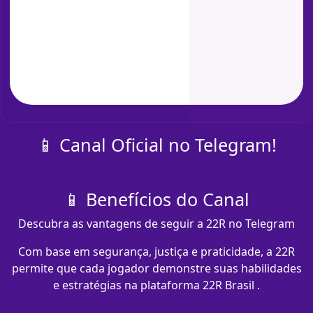
📱 Canal Oficial no Telegram!
📱 Benefícios do Canal
Descubra as vantagens de seguir a 22R no Telegram
Com base em segurança, justiça e praticidade, a 22R
permite que cada jogador demonstre suas habilidades
e estratégias na plataforma 22R Brasil .