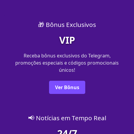
🎁 Bônus Exclusivos
VIP
Receba bônus exclusivos do Telegram,
promoções especiais e códigos promocionais
únicos!
Ver Bônus
📢 Notícias em Tempo Real
24/7