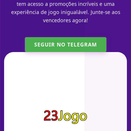
tem acesso a promoções incríveis e uma
experiência de jogo inigualável. Junte-se aos
vencedores agora!
SEGUIR NO TELEGRAM