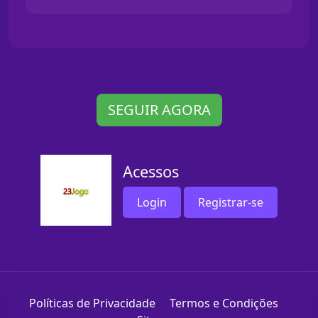
SEGUIR AGORA
Acessos
Login
Registrar-se
Políticas de Privacidade
Termos e Condições