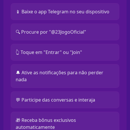
📱 Baixe o app Telegram no seu dispositivo
🔍 Procure por "@23JogoOficial"
👆 Toque em "Entrar" ou "Join"
🔔 Ative as notificações para não perder
nada
💬 Participe das conversas e interaja
🎁 Receba bônus exclusivos
automaticamente