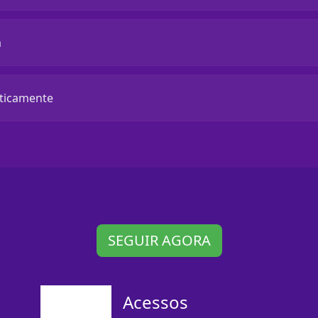
a
aticamente
SEGUIR AGORA
Acessos