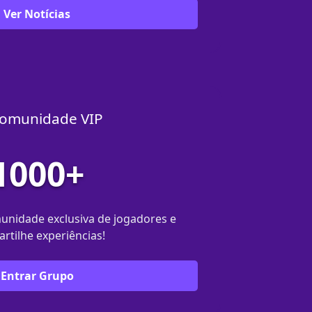
Ver Notícias
Comunidade VIP
1000+
unidade exclusiva de jogadores e
rtilhe experiências!
Entrar Grupo