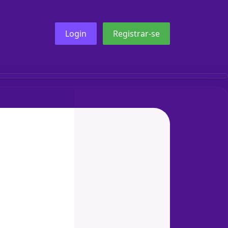
Login
Registrar-se