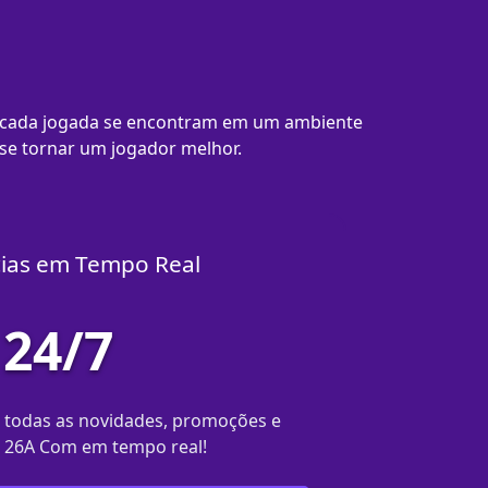
de cada jogada se encontram em um ambiente
 se tornar um jogador melhor.
cias em Tempo Real
24/7
e todas as novidades, promoções e
 26A Com em tempo real!