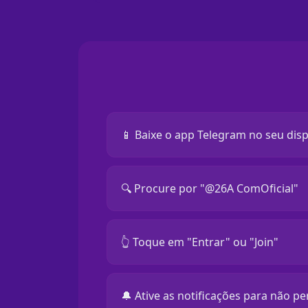
📱 Baixe o app Telegram no seu disp
🔍 Procure por "@26A ComOficial"
👆 Toque em "Entrar" ou "Join"
🔔 Ative as notificações para não p