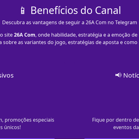
📱 Benefícios do Canal
Descubra as vantagens de seguir a 26A Com no Telegram
o site
26A Com
, onde habilidade, estratégia e a emoção 
 sobre as variantes do jogo, estratégias de aposta e como
sivos
📢 Notí
m, promoções especiais
Fique por dentro d
s únicos!
eventos da