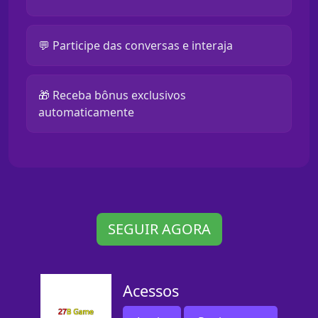
💬 Participe das conversas e interaja
🎁 Receba bônus exclusivos
automaticamente
SEGUIR AGORA
Acessos