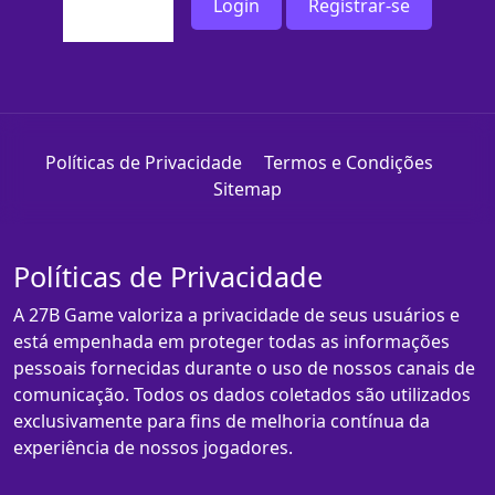
Login
Registrar-se
Políticas de Privacidade
Termos e Condições
Sitemap
Políticas de Privacidade
A 27B Game valoriza a privacidade de seus usuários e
está empenhada em proteger todas as informações
pessoais fornecidas durante o uso de nossos canais de
comunicação. Todos os dados coletados são utilizados
exclusivamente para fins de melhoria contínua da
experiência de nossos jogadores.