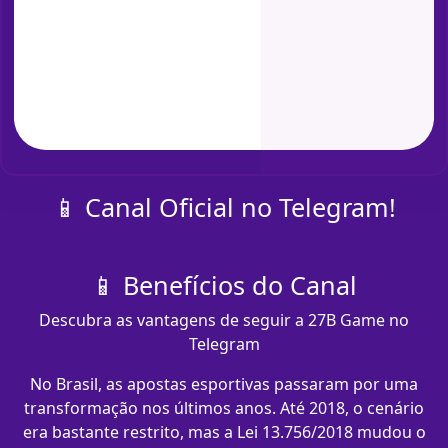
📱 Canal Oficial no Telegram!
📱 Benefícios do Canal
Descubra as vantagens de seguir a 27B Game no
Telegram
No Brasil, as apostas esportivas passaram por uma
transformação nos últimos anos. Até 2018, o cenário
era bastante restrito, mas a Lei 13.756/2018 mudou o