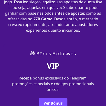
jogo. Essa legislação legalizou as apostas de quota fixa
— ou seja, aquelas em que você sabe quanto pode
ganhar com base nas odds antes de apostar, como as
oferecidas no
27B Game
. Desde então, o mercado
cresceu rapidamente, atraindo tanto apostadores
experientes quanto iniciantes.
🎁 Bônus Exclusivos
VIP
Receba bônus exclusivos do Telegram,
promoções especiais e códigos promocionais
únicos!
Ver Bônus