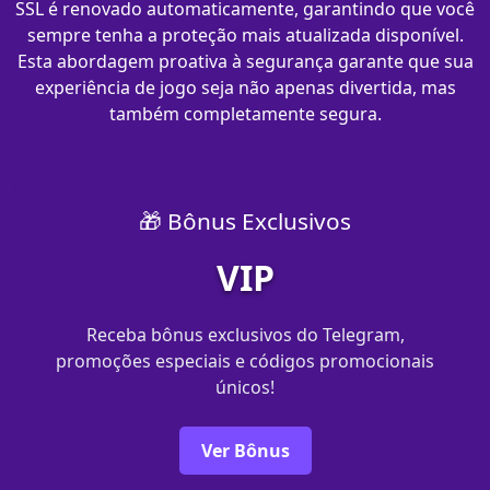
SSL é renovado automaticamente, garantindo que você
sempre tenha a proteção mais atualizada disponível.
Esta abordagem proativa à segurança garante que sua
experiência de jogo seja não apenas divertida, mas
também completamente segura.
🎁 Bônus Exclusivos
VIP
Receba bônus exclusivos do Telegram,
promoções especiais e códigos promocionais
únicos!
Ver Bônus