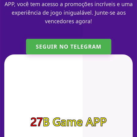
APP, você tem acesso a promoções incríveis e uma
experiência de jogo inigualável. Junte-se aos
vencedores agora!
SEGUIR NO TELEGRAM