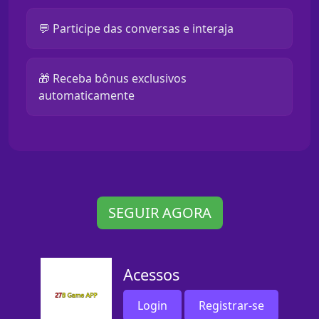
💬 Participe das conversas e interaja
🎁 Receba bônus exclusivos
automaticamente
SEGUIR AGORA
Acessos
Login
Registrar-se