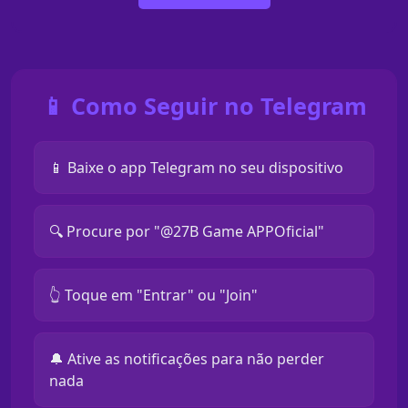
📱 Como Seguir no Telegram
📱 Baixe o app Telegram no seu dispositivo
🔍 Procure por "@27B Game APPOficial"
👆 Toque em "Entrar" ou "Join"
🔔 Ative as notificações para não perder
nada