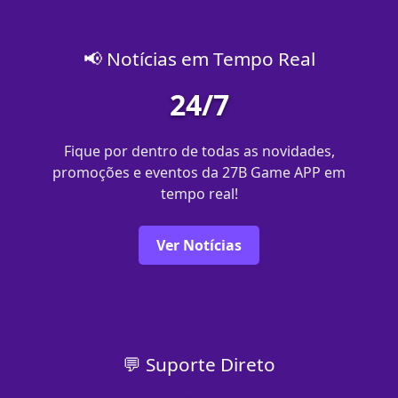
📢 Notícias em Tempo Real
24/7
Fique por dentro de todas as novidades,
promoções e eventos da 27B Game APP em
tempo real!
Ver Notícias
💬 Suporte Direto