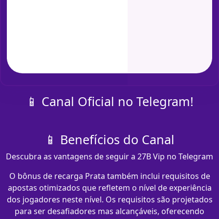
📱 Canal Oficial no Telegram!
📱 Benefícios do Canal
Descubra as vantagens de seguir a 27B Vip no Telegram
O bônus de recarga Prata também inclui requisitos de
apostas otimizados que refletem o nível de experiência
dos jogadores neste nível. Os requisitos são projetados
para ser desafiadores mas alcançáveis, oferecendo