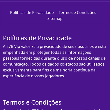
Políticas de Privacidade
Termos e Condições
Sitemap
Políticas de Privacidade
A 27B Vip valoriza a privacidade de seus usuários e está
empenhada em proteger todas as informações
pessoais fornecidas durante o uso de nossos canais de
comunicação. Todos os dados coletados são utilizados
exclusivamente para fins de melhoria contínua da
experiência de nossos jogadores.
Termos e Condições