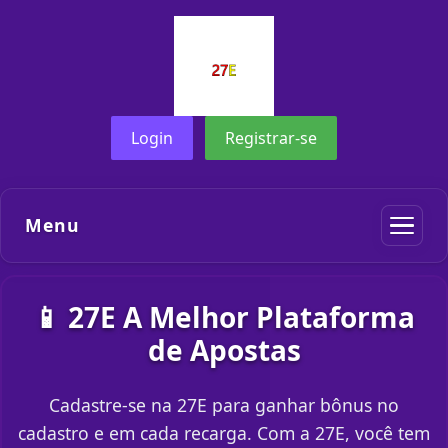
Login
Registrar-se
Menu
📱 27E A Melhor Plataforma
de Apostas
Cadastre-se na 27E para ganhar bônus no
cadastro e em cada recarga. Com a 27E, você tem