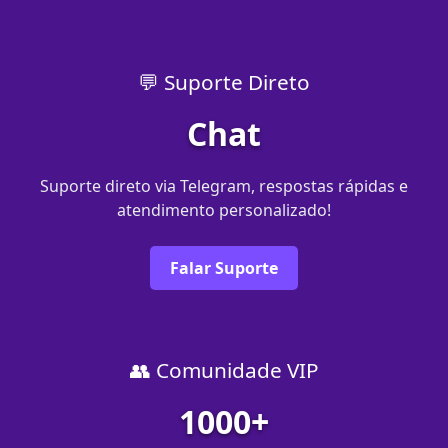
💬 Suporte Direto
Chat
Suporte direto via Telegram, respostas rápidas e
atendimento personalizado!
Falar Suporte
👥 Comunidade VIP
1000+