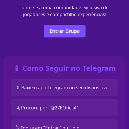
Junte-se a uma comunidade exclusiva de
jogadores e compartilhe experiências!
Entrar Grupo
📱 Como Seguir no Telegram
📱 Baixe o app Telegram no seu dispositivo
🔍 Procure por "@27EOficial"
👆 Toque em "Entrar" ou "Join"