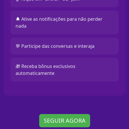
🔔 Ative as notificações para não perder
nada
💬 Participe das conversas e interaja
🎁 Receba bônus exclusivos
automaticamente
SEGUIR AGORA