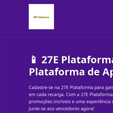
📱 27E Plataform
Plataforma de A
Cadastre-se na 27E Plataforma para ga
em cada recarga. Com a 27E Plataforma
promoções incríveis e uma experiência d
Junte-se aos vencedores agora!