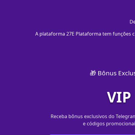
De
A plataforma 27E Plataforma tem funções co
🎁 Bônus Exclu
VIP
Receba bônus exclusivos do Telegra
e códigos promocionai