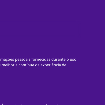
ormações pessoais fornecidas durante o uso
e melhoria contínua da experiência de