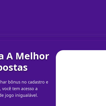
a A Melhor
postas
nhar bônus no cadastro e
, você tem acesso a
e jogo inigualável.