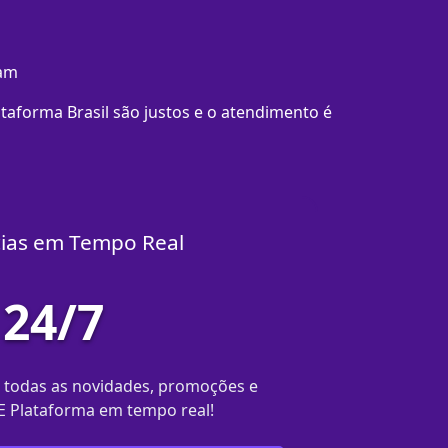
ram
taforma Brasil são justos e o atendimento é
cias em Tempo Real
24/7
e todas as novidades, promoções e
E Plataforma em tempo real!