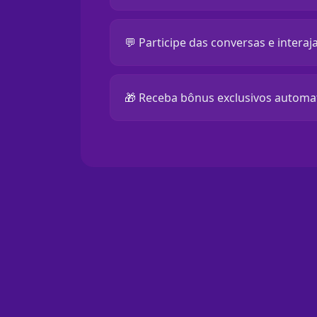
💬 Participe das conversas e interaj
🎁 Receba bônus exclusivos autom