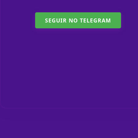
SEGUIR NO TELEGRAM