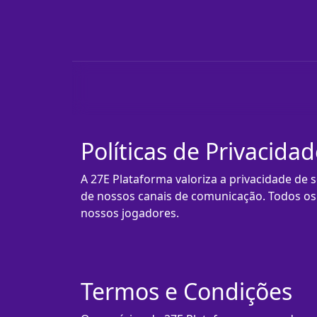
Políticas de Privacida
A 27E Plataforma valoriza a privacidade de
de nossos canais de comunicação. Todos os 
nossos jogadores.
Termos e Condições