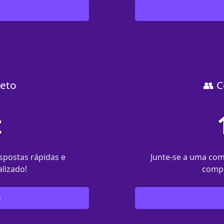
reto
👥 
t
espostas rápidas e
Junte-se a uma com
lizado!
compa
e