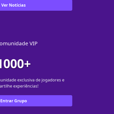
Ver Notícias
Comunidade VIP
1000+
unidade exclusiva de jogadores e
rtilhe experiências!
Entrar Grupo