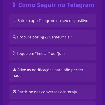
📱 Como Seguir no Telegram
📱 Baixe o app Telegram no seu dispositivo
🔍 Procure por "@27GameOficial"
👆 Toque em "Entrar" ou "Join"
🔔 Ative as notificações para não perder
nada
💬 Participe das conversas e interaja