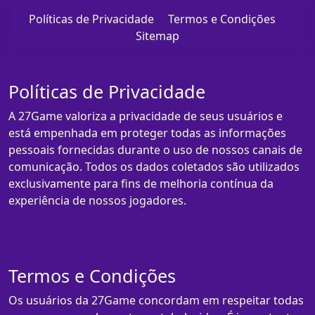
Políticas de Privacidade
Termos e Condições
Sitemap
Políticas de Privacidade
A 27Game valoriza a privacidade de seus usuários e
está empenhada em proteger todas as informações
pessoais fornecidas durante o uso de nossos canais de
comunicação. Todos os dados coletados são utilizados
exclusivamente para fins de melhoria contínua da
experiência de nossos jogadores.
Termos e Condições
Os usuários da 27Game concordam em respeitar todas