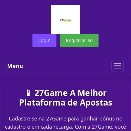
Login
Registrar-se
Menu
📱 27Game A Melhor
Plataforma de Apostas
Cadastre-se na 27Game para ganhar bônus no
cadastro e em cada recarga. Com a 27Game, você