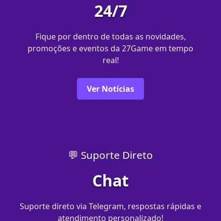
24/7
Fique por dentro de todas as novidades,
promoções e eventos da 27Game em tempo
real!
Ver Notícias
💬 Suporte Direto
Chat
Suporte direto via Telegram, respostas rápidas e
atendimento personalizado!