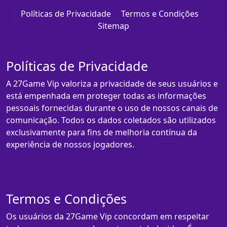
Políticas de Privacidade
Termos e Condições
Sitemap
Políticas de Privacidade
A 27Game Vip valoriza a privacidade de seus usuários e
está empenhada em proteger todas as informações
pessoais fornecidas durante o uso de nossos canais de
comunicação. Todos os dados coletados são utilizados
exclusivamente para fins de melhoria contínua da
experiência de nossos jogadores.
Termos e Condições
Os usuários da 27Game Vip concordam em respeitar