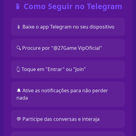
📱 Como Seguir no Telegram
📱 Baixe o app Telegram no seu dispositivo
🔍 Procure por "@27Game VipOficial"
👆 Toque em "Entrar" ou "Join"
🔔 Ative as notificações para não perder
nada
💬 Participe das conversas e interaja