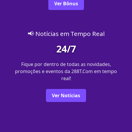
Ver Bônus
📢 Notícias em Tempo Real
24/7
Fique por dentro de todas as novidades,
promoções e eventos da 288T.Com em tempo
real!
Ver Notícias