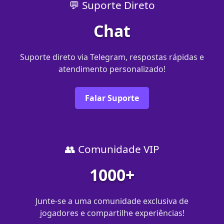
💬 Suporte Direto
Chat
Suporte direto via Telegram, respostas rápidas e
atendimento personalizado!
Falar Suporte
👥 Comunidade VIP
1000+
Junte-se a uma comunidade exclusiva de
jogadores e compartilhe experiências!