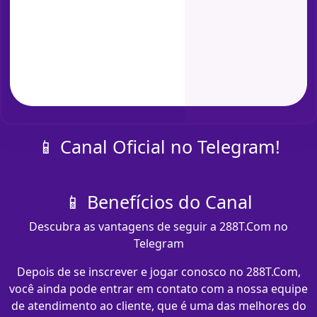
📱 Canal Oficial no Telegram!
📱 Benefícios do Canal
Descubra as vantagens de seguir a 288T.Com no
Telegram
Depois de se inscrever e jogar conosco no 288T.Com,
você ainda pode entrar em contato com a nossa equipe
de atendimento ao cliente, que é uma das melhores do