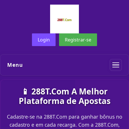
Login
Registrar-se
Menu
📱 288T.Com A Melhor
Plataforma de Apostas
Cadastre-se na 288T.Com para ganhar bônus no
cadastro e em cada recarga. Com a 288T.Com,