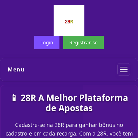
Login
Registrar-se
Menu
📱 28R A Melhor Plataforma
de Apostas
Cadastre-se na 28R para ganhar bônus no
cadastro e em cada recarga. Com a 28R, você tem