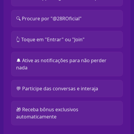
🔍 Procure por "@28ROficial"
👆 Toque em "Entrar" ou "Join"
🔔 Ative as notificações para não perder
nada
💬 Participe das conversas e interaja
🎁 Receba bônus exclusivos
automaticamente