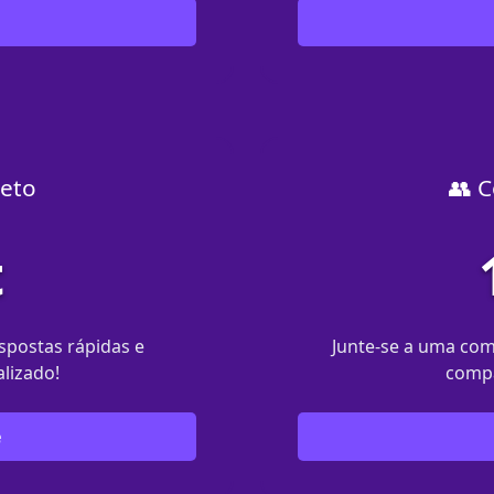
reto
👥 
t
espostas rápidas e
Junte-se a uma com
lizado!
compa
e