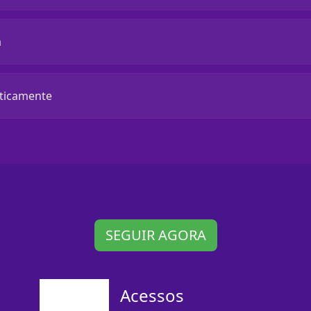
a
aticamente
SEGUIR AGORA
Acessos