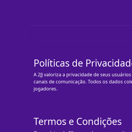
Políticas de Privacida
A 2JJ valoriza a privacidade de seus usuár
canais de comunicação. Todos os dados cole
jogadores.
Termos e Condições