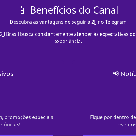
📱 Benefícios do Canal
Descubra as vantagens de seguir a 2JJ no Telegram
 2JJ Brasil busca constantemente atender às expectativas 
experiência.
sivos
📢 Notí
m, promoções especiais
Fique por dentro d
s únicos!
eventos