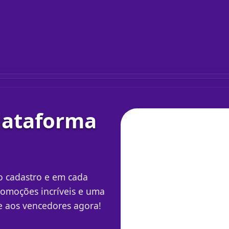
Plataforma
o cadastro e em cada
romoções incríveis e uma
se aos vencedores agora!