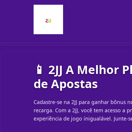
📱 2JJ A Melhor 
de Apostas
Cadastre-se na 2JJ para ganhar bônus n
recarga. Com a 2JJ, você tem acesso a p
experiência de jogo inigualável. Junte-