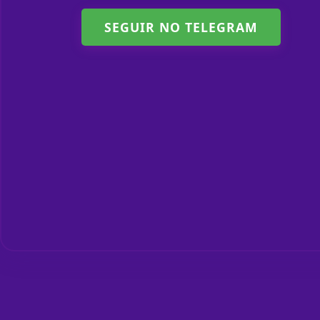
SEGUIR NO TELEGRAM