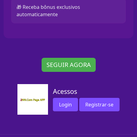
🎁 Receba bônus exclusivos
automaticamente
SEGUIR AGORA
Acessos
Login
Registrar-se