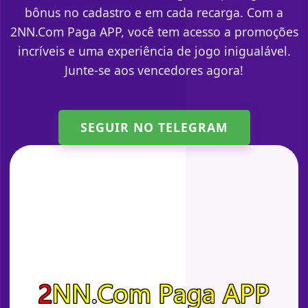
bônus no cadastro e em cada recarga. Com a
2NN.Com Paga APP, você tem acesso a promoções
incríveis e uma experiência de jogo inigualável.
Junte-se aos vencedores agora!
SEGUIR NO TELEGRAM