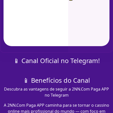
📱 Canal Oficial no Telegram!
📱 Benefícios do Canal
Descubra as vantagens de seguir a 2NN.Com Paga APP
no Telegram
A 2NN.Com Paga APP caminha para se tornar o cassino
online mais profissional do mundo — com foco em