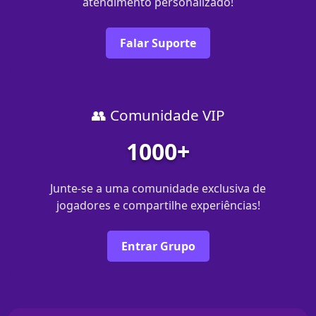
atendimento personalizado!
Falar Suporte
👥 Comunidade VIP
1000+
Junte-se a uma comunidade exclusiva de
jogadores e compartilhe experiências!
Entrar Grupo