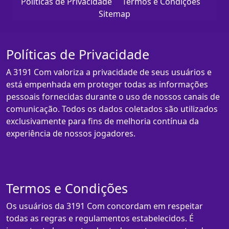
Políticas de Privacidade
Termos e Condições
Sitemap
Políticas de Privacidade
A 3191 Com valoriza a privacidade de seus usuários e
está empenhada em proteger todas as informações
pessoais fornecidas durante o uso de nossos canais de
comunicação. Todos os dados coletados são utilizados
exclusivamente para fins de melhoria contínua da
experiência de nossos jogadores.
Termos e Condições
Os usuários da 3191 Com concordam em respeitar
todas as regras e regulamentos estabelecidos. É