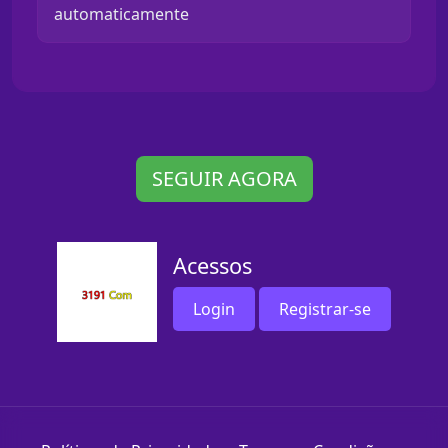
automaticamente
SEGUIR AGORA
Acessos
Login
Registrar-se