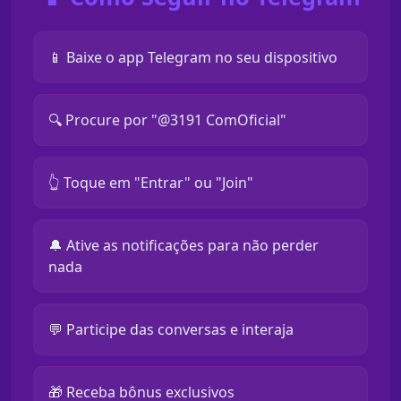
📱 Baixe o app Telegram no seu dispositivo
🔍 Procure por "@3191 ComOficial"
👆 Toque em "Entrar" ou "Join"
🔔 Ative as notificações para não perder
nada
💬 Participe das conversas e interaja
🎁 Receba bônus exclusivos