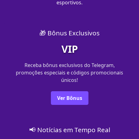
esportivos.
🎁 Bônus Exclusivos
VIP
Receba bônus exclusivos do Telegram,
promoções especiais e códigos promocionais
únicos!
Ver Bônus
📢 Notícias em Tempo Real