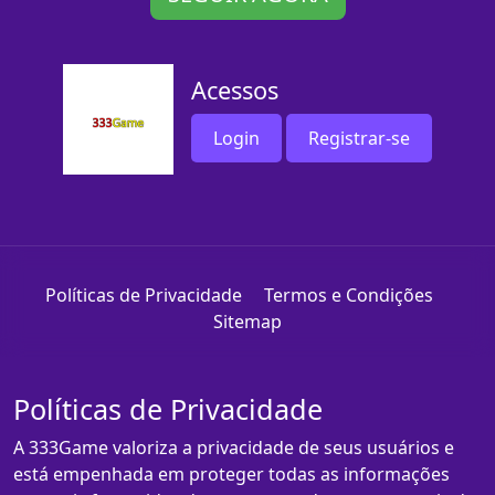
Acessos
Login
Registrar-se
Políticas de Privacidade
Termos e Condições
Sitemap
Políticas de Privacidade
A 333Game valoriza a privacidade de seus usuários e
está empenhada em proteger todas as informações