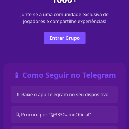
Junte-se a uma comunidade exclusiva de
jogadores e compartilhe experiências!
Entrar Grupo
📱 Como Seguir no Telegram
📱 Baixe o app Telegram no seu dispositivo
🔍 Procure por "@333GameOficial"