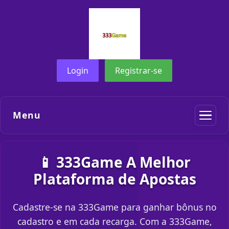
Login
Registrar-se
Menu
📱 333Game A Melhor
Plataforma de Apostas
Cadastre-se na 333Game para ganhar bônus no
cadastro e em cada recarga. Com a 333Game,