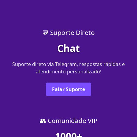
💬 Suporte Direto
Chat
Suporte direto via Telegram, respostas rápidas e
atendimento personalizado!
Falar Suporte
👥 Comunidade VIP
1000+