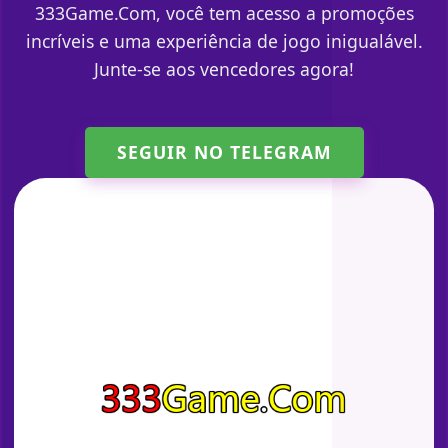
333Game.Com, você tem acesso a promoções
incríveis e uma experiência de jogo inigualável.
Junte-se aos vencedores agora!
SEGUIR NO TELEGRAM