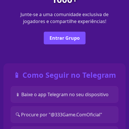
Junte-se a uma comunidade exclusiva de
jogadores e compartilhe experiências!
Entrar Grupo
📱 Como Seguir no Telegram
📱 Baixe o app Telegram no seu dispositivo
🔍 Procure por "@333Game.ComOficial"