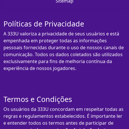
Sitemap
Políticas de Privacidade
A 333U valoriza a privacidade de seus usuários e está
empenhada em proteger todas as informações
pessoais fornecidas durante o uso de nossos canais de
comunicação. Todos os dados coletados são utilizados
exclusivamente para fins de melhoria contínua da
experiência de nossos jogadores.
Termos e Condições
Os usuários da 333U concordam em respeitar todas as
regras e regulamentos estabelecidos. É importante ler
e entender todos os termos antes de participar de