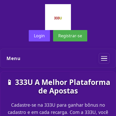
Login
Registrar-se
Menu
📱 333U A Melhor Plataforma
de Apostas
Cadastre-se na 333U para ganhar bônus no
cadastro e em cada recarga. Com a 333U, você