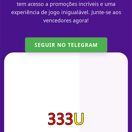
tem acesso a promoções incríveis e uma
experiência de jogo inigualável. Junte-se aos
vencedores agora!
SEGUIR NO TELEGRAM