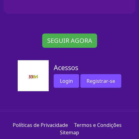
SEGUIR AGORA
Acessos
Login
Registrar-se
Políticas de Privacidade
Termos e Condições
Sitemap