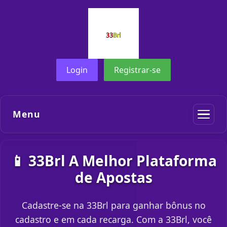
Login
Registrar-se
Menu
📱 33Brl A Melhor Plataforma
de Apostas
Cadastre-se na 33Brl para ganhar bônus no
cadastro e em cada recarga. Com a 33Brl, você