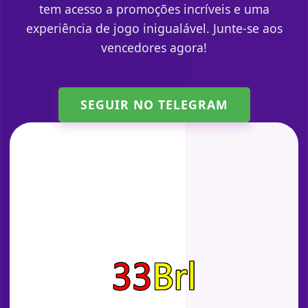
tem acesso a promoções incríveis e uma
experiência de jogo inigualável. Junte-se aos
vencedores agora!
SEGUIR NO TELEGRAM