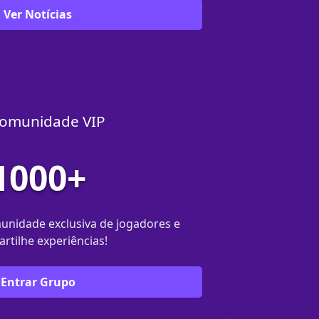
Ver Notícias
Comunidade VIP
1000+
unidade exclusiva de jogadores e
rtilhe experiências!
Entrar Grupo