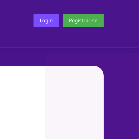
Login
Registrar-se