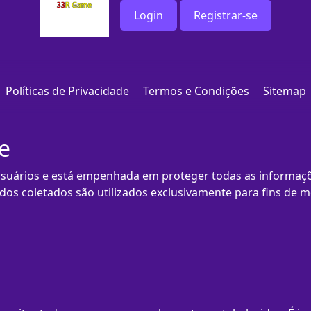
Login
Registrar-se
Políticas de Privacidade
Termos e Condições
Sitemap
de
 usuários e está empenhada em proteger todas as informaçõ
os coletados são utilizados exclusivamente para fins de m