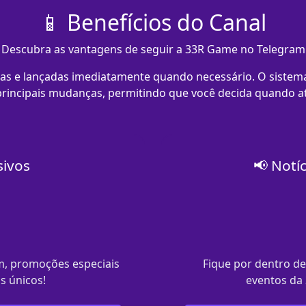
📱 Benefícios do Canal
Descubra as vantagens de seguir a 33R Game no Telegram
das e lançadas imediatamente quando necessário. O sistema
principais mudanças, permitindo que você decida quando atu
sivos
📢 Notí
m, promoções especiais
Fique por dentro d
s únicos!
eventos da