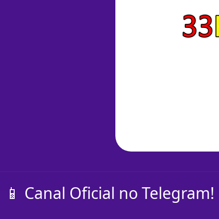
📱 Canal Oficial no Telegram!