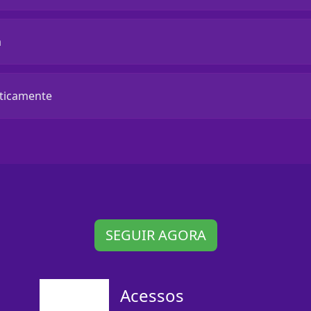
a
aticamente
SEGUIR AGORA
Acessos