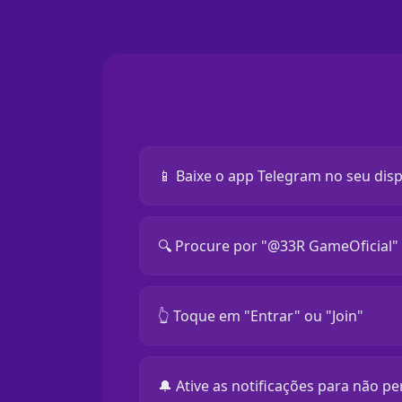
📱 Baixe o app Telegram no seu disp
🔍 Procure por "@33R GameOficial"
👆 Toque em "Entrar" ou "Join"
🔔 Ative as notificações para não p