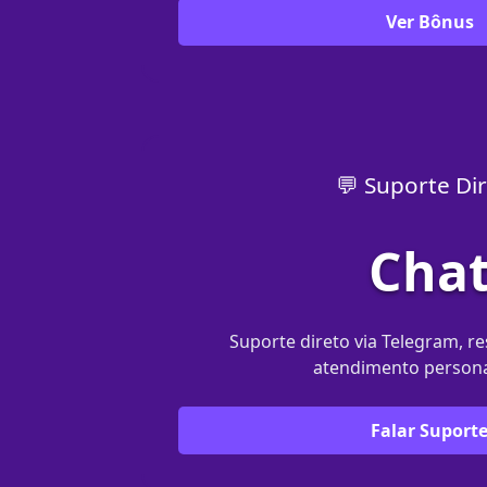
Ver Bônus
💬 Suporte Di
Cha
Suporte direto via Telegram, r
atendimento persona
Falar Suport