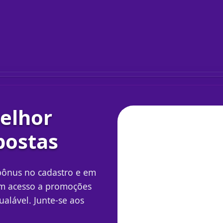
elhor
postas
bônus no cadastro e em
em acesso a promoções
ualável. Junte-se aos