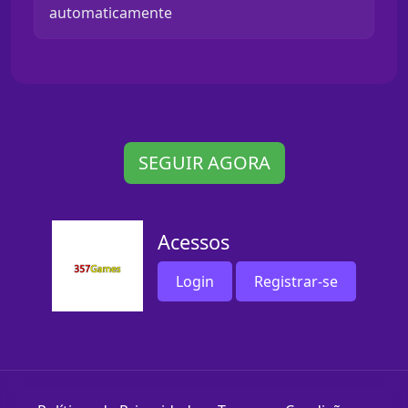
automaticamente
SEGUIR AGORA
Acessos
Login
Registrar-se