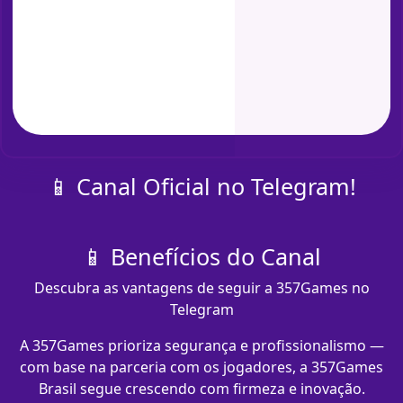
📱 Canal Oficial no Telegram!
📱 Benefícios do Canal
Descubra as vantagens de seguir a 357Games no
Telegram
A 357Games prioriza segurança e profissionalismo —
com base na parceria com os jogadores, a 357Games
Brasil segue crescendo com firmeza e inovação.