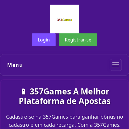
Login
Registrar-se
Menu
📱 357Games A Melhor
Plataforma de Apostas
Cadastre-se na 357Games para ganhar bônus no
cadastro e em cada recarga. Com a 357Games,