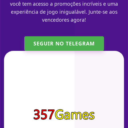
você tem acesso a promoções incríveis e uma
experiência de jogo inigualável. Junte-se aos
vencedores agora!
SEGUIR NO TELEGRAM