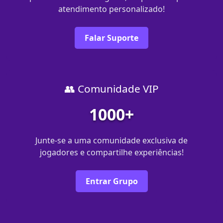
atendimento personalizado!
Falar Suporte
👥 Comunidade VIP
1000+
Junte-se a uma comunidade exclusiva de
jogadores e compartilhe experiências!
Entrar Grupo