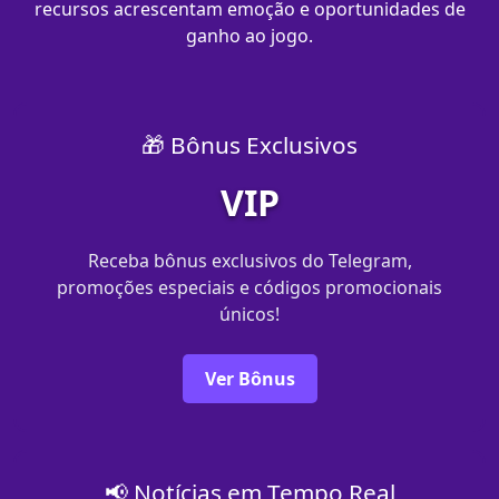
recursos acrescentam emoção e oportunidades de
ganho ao jogo.
🎁 Bônus Exclusivos
VIP
Receba bônus exclusivos do Telegram,
promoções especiais e códigos promocionais
únicos!
Ver Bônus
📢 Notícias em Tempo Real