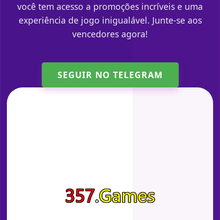
você tem acesso a promoções incríveis e uma
experiência de jogo inigualável. Junte-se aos
vencedores agora!
SEGUIR NO TELEGRAM