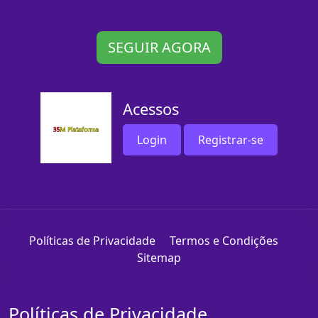
SEGUIR AGORA
Acessos
Login
Registrar-se
Políticas de Privacidade
Termos e Condições
Sitemap
Políticas de Privacidade