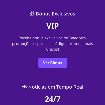
🎁 Bônus Exclusivos
VIP
Receba bônus exclusivos do Telegram,
promoções especiais e códigos promocionais
únicos!
Ver Bônus
📢 Notícias em Tempo Real
24/7