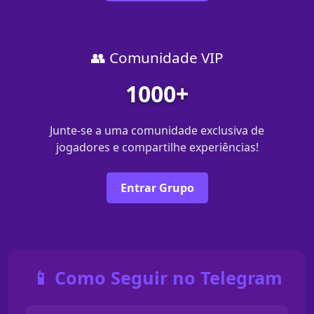
👥 Comunidade VIP
1000+
Junte-se a uma comunidade exclusiva de
jogadores e compartilhe experiências!
Entrar Grupo
📱 Como Seguir no Telegram