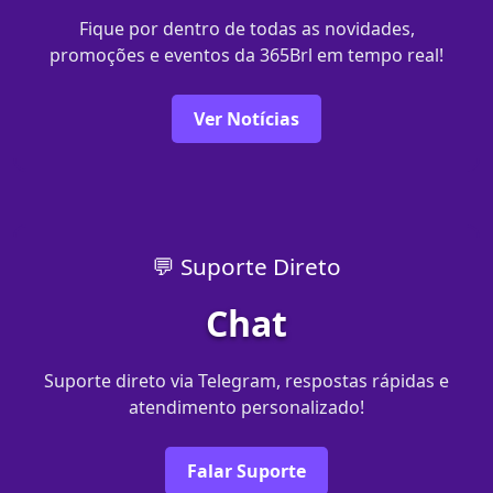
Fique por dentro de todas as novidades,
promoções e eventos da 365Brl em tempo real!
Ver Notícias
💬 Suporte Direto
Chat
Suporte direto via Telegram, respostas rápidas e
atendimento personalizado!
Falar Suporte