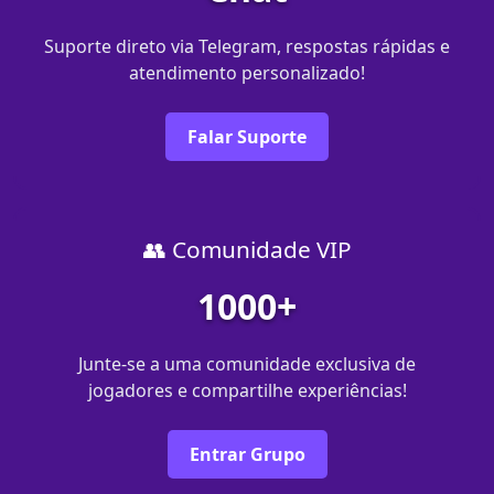
Suporte direto via Telegram, respostas rápidas e
atendimento personalizado!
Falar Suporte
👥 Comunidade VIP
1000+
Junte-se a uma comunidade exclusiva de
jogadores e compartilhe experiências!
Entrar Grupo