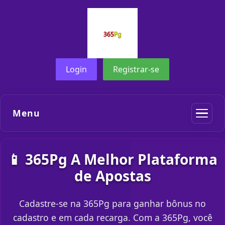
Login
Registrar-se
Menu
📱 365Pg A Melhor Plataforma
de Apostas
Cadastre-se na 365Pg para ganhar bônus no
cadastro e em cada recarga. Com a 365Pg, você